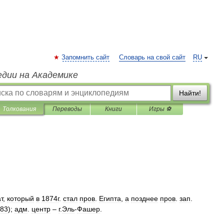
Запомнить сайт
Словарь на свой сайт
RU
едии на Академике
Найти!
Толкования
Переводы
Книги
Игры ⚽
т
,
который
в
1874г
.
стал
пров
.
Египта
,
а
позднее
пров
.
зап
.
83
);
адм
.
центр
–
г
.
Эль
-
Фашер
.