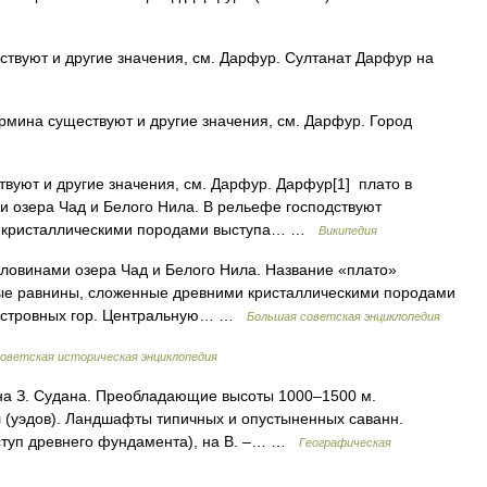
твуют и другие значения, см. Дарфур. Султанат Дарфур на
рмина существуют и другие значения, см. Дарфур. Город
вуют и другие значения, см. Дарфур. Дарфур[1] плато в
и озера Чад и Белого Нила. В рельефе господствуют
и кристаллическими породами выступа… …
Википедия
винами озера Чад и Белого Нила. Название «плато»
ные равнины, сложенные древними кристаллическими породами
 островных гор. Центральную… …
Большая советская энциклопедия
оветская историческая энциклопедия
, на З. Судана. Преобладающие высоты 1000–1500 м.
 (уэдов). Ландшафты типичных и опустыненных саванн.
ступ древнего фундамента), на В. –… …
Географическая