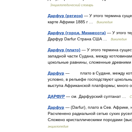
Энциклопедический словарь
Дарфур (регион)
— У этого термина сущес
карте Африки 1885 г …
Википедия
Дарфур (город, Миннесота)
— У этого те
Дарфур Darfur Страна США …
Википедия
Дарфур (плато)
— У этого термина сущест
западной части Судана, между котловинам
цокольные равнины, сложенные древним
Дарфур
— плато в Судане, между котло
условно, в рельефе господствуют цоколь
выступа Африканской платформы; много
ДАРФУР
— см. Дарфурский султанат …
С
Дарфур
— (Darfur), плато в Сев. Африке
Расчленено радиальной сетью сухих русел
Сложено кристаллическими породами (вы
энциклопедия