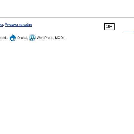
ка
,
Реклама на сайте
18+
omla,
Drupal,
WordPress, MODx.