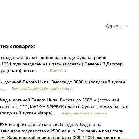
Дархан
угих словарях:
 1994 году разделён на штаты (вилаяты) Северный Дарфур,
фур (плато) плато… …
Википедия
 и долиной Белого Нила. Высота до 3088 м (потухший вулкан
нны …
Большой Энциклопедический словарь
Чад и долиной Белого Нила. Высота до 3088 м (потухший
аванны. * * * ДАРФУР ДАРФУР, плато в Судане, между оз. Чад
м (потухший вулкан Марра) …
Энциклопедический словарь
Р, историческая область в Западном Судане на
висимое государство с 2500 до н. э. Его первые правители,
том. Христианский период Дарфура (900 1200) окончился в… …