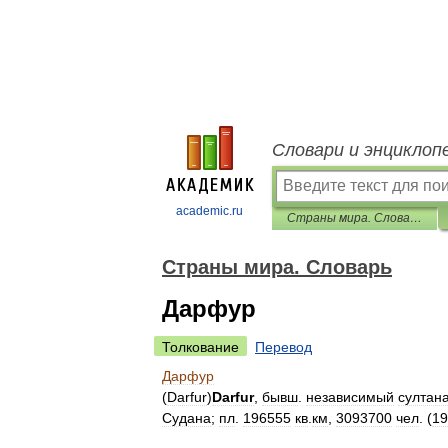
Словари и энциклоп
academic.ru
Страны мира. Словарь
Страны мира. Словарь
Дарфур
Толкование
Перевод
Дарфур
(
Darfur
)
Darfur
,
бывш
.
независимый
султана
Судана
;
пл
.
196555
кв
.
км
,
3093700
чел
. (
19