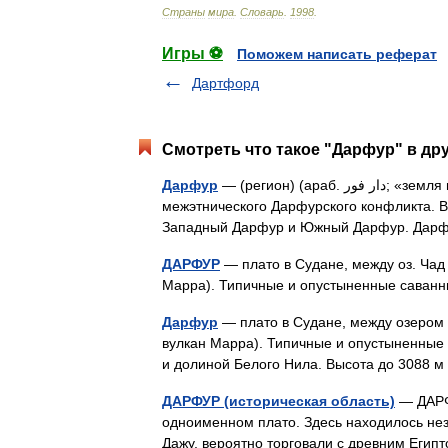
Страны
мира
.
Словарь
.
1998
.
Игры ⚽
Поможем написать реферат
Дартфорд
Смотреть что такое "Дарфур" в др
Дарфур
— (регион) (араб. دار فور‎‎; «земля народности фур») регион на западе Судана, район
межэтнического Дарфурского конфликта. В
Западный Дарфур и Южный Дарфур. Дар
ДАРФУР
— плато в Судане, между оз. Чад
Марра). Типичные и опустыненные сава
Дарфур
— плато в Судане, между озером 
вулкан Марра). Типичные и опустыненные с
и долиной Белого Нила. Высота до 3088 
ДАРФУР (историческая область)
— ДАРФУ
одноименном плато. Здесь находилось неза
Дажу, вероятно торговали с древним Егип